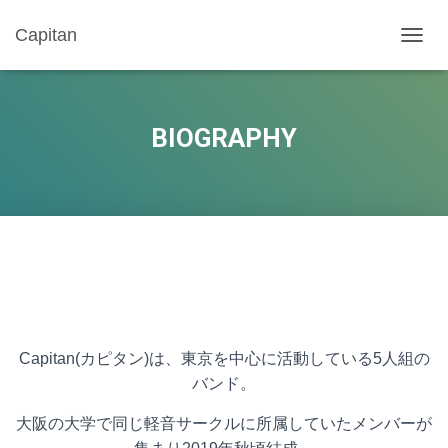
Capitan
ナ
ビ
ゲ
ー
シ
BIOGRAPHY
ョ
ン
を
切
り
替
え
Capitan(カピタン)は、東京を中心に活動している5人組の
バンド。
大阪の大学で同じ軽音サークルに所属していたメンバーが