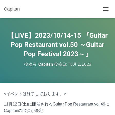
Capitan
ナ
ビ
ゲ
ー
シ
【LIVE】2023/10/14-15 『Guitar
ョ
ン
Pop Restaurant vol.50 ～Guitar
を
Pop Festival 2023～』
切
り
替
投稿者:
Capitan
投稿日:
10月 2, 2023
え
<イベントは終了しております。>
11月12日(土)に開催されるGuitar Pop Restaurant vol.49に
Capitanの出演が決定！