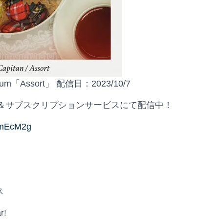
l Album「Assort」 配信日：2023/10/7
＆サブスクリプションサービスにて配信中！
tRmEcM2g
ス
r!