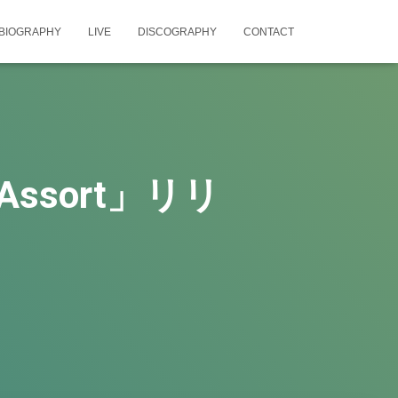
BIOGRAPHY
LIVE
DISCOGRAPHY
CONTACT
m「Assort」リリ