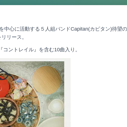
中心に活動する５人組バンドCapitan(カピタン)待望の1st 
t」をリリース。
『コントレイル』を含む10曲入り。