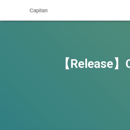
Capitan
【Release】C