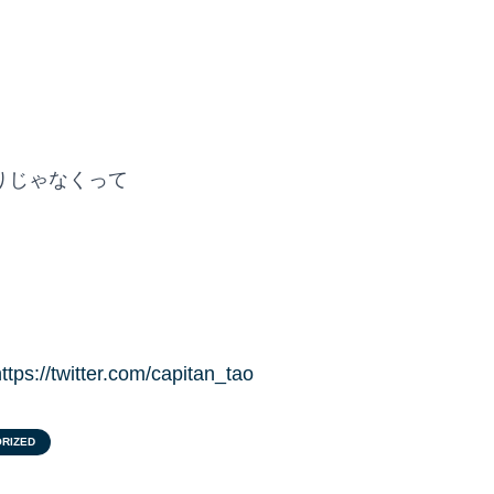
りじゃなくって
ttps://twitter.com/capitan_tao
RIZED